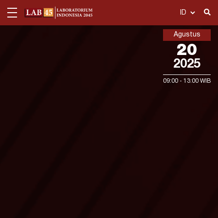
Agustus
Tentang Kami
20
2025
Publikasi
09:00 - 13:00 WIB
Departemen
Telusuri
Ekonomi Politik
Dashboard
Politik Hukum dan Keamanan
Politik Hukum dan Keamanan
Multimedia
Politik Media dan Gender
Acara
Karier
Kontak