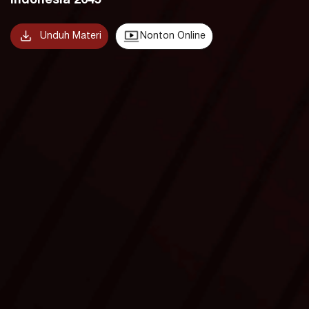
Indonesia 2045
Unduh Materi
Nonton Online
Slide Presentasi Omar Farizi Wonggo
Slide Presentasi Reine Prihandoko
Slide Presentasi Christian Guntur Lebang
Slide Presentasi Salma Nihru dan Ali Nur Alizen