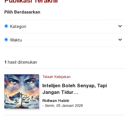
Publikasi Terakhir
Pilih Berdasarkan
Kategori
Bedah Literatur
Waktu
Buku
Cakrawala Strategis
30 Hari Terakhir
Delta
60 Hari Terakhir
Media Eksternal
Setahun Terakhir
1
hasil ditemukan
Monograf
Telaah Kebijakan
Telaah Kebijakan
Tilik Data
Intelijen Boleh Senyap, Tapi
Jangan Tidur
Catatan Akhir Tahun Kinerja Badan
Ridlwan Habib
Intelijen Negara
- Senin, 05 Januari 2026