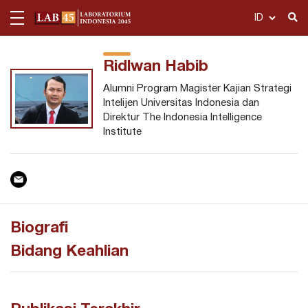
Ridlwan Habib
Tentang Kami
Alumni Program Magister Kajian Strategi
Publikasi
Intelijen Universitas Indonesia dan
Direktur The Indonesia Intelligence
Departemen
Institute
Telusuri
Ekonomi Politik
Dashboard
Politik Hukum dan Keamanan
Politik Hukum dan Keamanan
Multimedia
Politik Media dan Gender
Biografi
Acara
Bidang Keahlian
Karier
Kontak