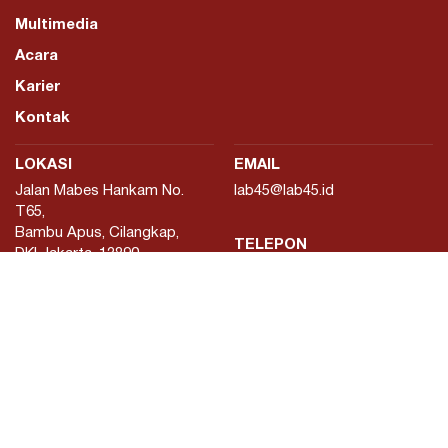
Multimedia
Acara
Karier
Kontak
LOKASI
EMAIL
Jalan Mabes Hankam No.
lab45@lab45.id
T65,
Bambu Apus, Cilangkap,
TELEPON
DKI Jakarta, 13890
+62811452045
FOLLOW
Instagram
Facebook
X